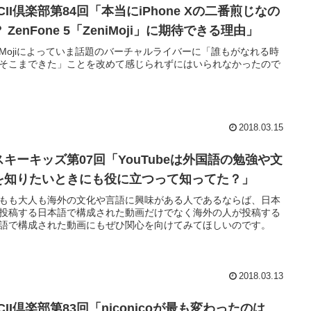
CII倶楽部第84回「本当にiPhone Xの二番煎じなの
 ZenFone 5「ZeniMoji」に期待できる理由」
niMojiによっていま話題のバーチャルライバーに「誰もがなれる時
そこまできた」ことを改めて感じられずにはいられなかったので
2018.03.15
スキーキッズ第07回「YouTubeは外国語の勉強や文
を知りたいときにも役に立つって知ってた？」
゙もも大人も海外の文化や言語に興味がある人であるならば、日本
゙投稿する日本語で構成された動画だけでなく海外の人が投稿する
語で構成された動画にもぜひ関心を向けてみてほしいのです。
2018.03.13
CII倶楽部第83回「niconicoが最も変わったのは