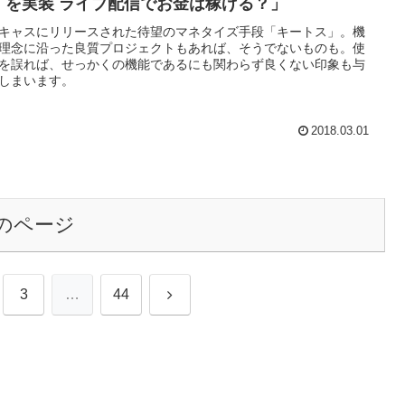
」を実装 ライブ配信でお金は稼げる？」
キャスにリリースされた待望のマネタイズ手段「キートス」。機
理念に沿った良質プロジェクトもあれば、そうでないものも。使
を誤れば、せっかくの機能であるにも関わらず良くない印象も与
しまいます。
2018.03.01
のページ
次
3
…
44
へ