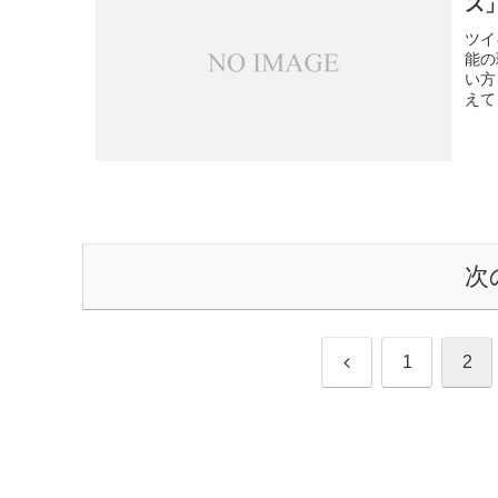
ス
ツイ
能の
い方
えて
次
前
1
2
へ