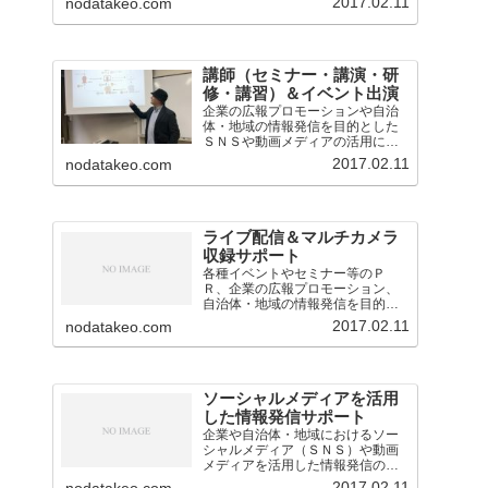
2017.02.11
nodatakeo.com
講師（セミナー・講演・研
修・講習）＆イベント出演
企業の広報プロモーションや自治
体・地域の情報発信を目的とした
ＳＮＳや動画メディアの活用に関
するセミナー・講演・研修・講習
2017.02.11
nodatakeo.com
会の講師を担当。
ライブ配信＆マルチカメラ
収録サポート
各種イベントやセミナー等のＰ
Ｒ、企業の広報プロモーション、
自治体・地域の情報発信を目的と
したライブ配信・中継の業務を担
2017.02.11
nodatakeo.com
当。映像音声の技術的なサポート
のほか、構成企画も対応。
ソーシャルメディアを活用
した情報発信サポート
企業や自治体・地域におけるソー
シャルメディア（ＳＮＳ）や動画
メディアを活用した情報発信のサ
ポート（アドバイスや運用支援）
2017.02.11