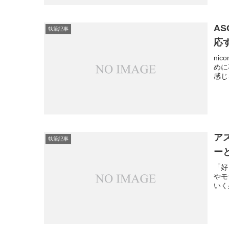
A
執筆記事
応
ni
めに
感じ
ア
執筆記事
ー
「好
やモ
いく