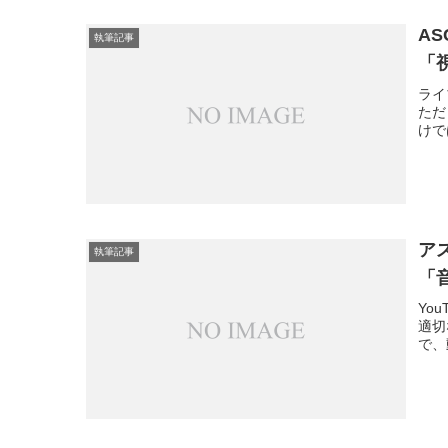
A
執筆記事
「
ライ
たた
けて
ア
執筆記事
「
Yo
適切
で