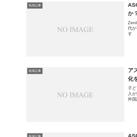
AS
執筆記事
か？
Ze
代が
す
ア
執筆記事
化
子と
人か
外国
AS
執筆記事