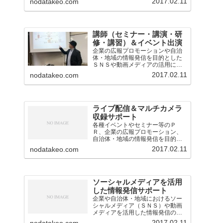
2017.02.11
nodatakeo.com
講師（セミナー・講演・研
修・講習）＆イベント出演
企業の広報プロモーションや自治
体・地域の情報発信を目的とした
ＳＮＳや動画メディアの活用に関
するセミナー・講演・研修・講習
2017.02.11
nodatakeo.com
会の講師を担当。
ライブ配信＆マルチカメラ
収録サポート
各種イベントやセミナー等のＰ
Ｒ、企業の広報プロモーション、
自治体・地域の情報発信を目的と
したライブ配信・中継の業務を担
2017.02.11
nodatakeo.com
当。映像音声の技術的なサポート
のほか、構成企画も対応。
ソーシャルメディアを活用
した情報発信サポート
企業や自治体・地域におけるソー
シャルメディア（ＳＮＳ）や動画
メディアを活用した情報発信のサ
ポート（アドバイスや運用支援）
2017.02.11