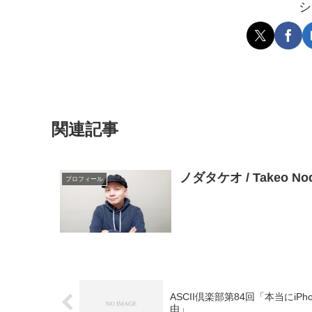
シ
関連記事
ノダタケオ / Takeo 
プロフィール
ASCII倶楽部第84回「本当にiPh
由」