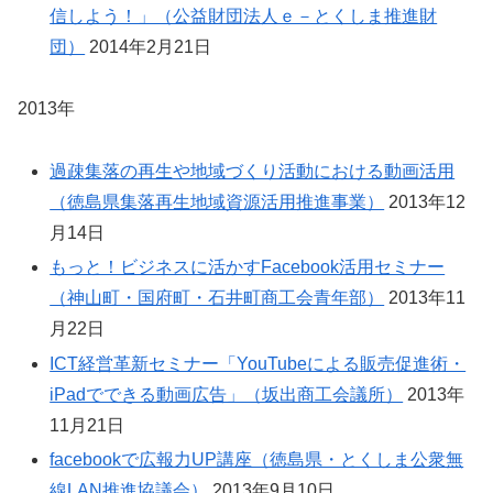
信しよう！」（公益財団法人ｅ－とくしま推進財
団）
2014年2月21日
2013年
過疎集落の再生や地域づくり活動における動画活用
（徳島県集落再生地域資源活用推進事業）
2013年12
月14日
もっと！ビジネスに活かすFacebook活用セミナー
（神山町・国府町・石井町商工会青年部）
2013年11
月22日
ICT経営革新セミナー「YouTubeによる販売促進術・
iPadでできる動画広告」（坂出商工会議所）
2013年
11月21日
facebookで広報力UP講座（徳島県・とくしま公衆無
線LAN推進協議会）
2013年9月10日