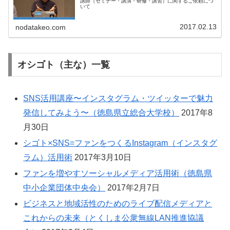
講師（セミナー・講演・研修・講習）に関するご依頼につ
いて
2017.02.13
nodatakeo.com
オシゴト（主な）一覧
SNS活用講座〜インスタグラム・ツイッターで魅力
発信してみよう〜（徳島県立総合大学校）
2017年8
月30日
シゴト×SNS=ファンをつくるInstagram（インスタグ
ラム）活用術
2017年3月10日
ファンを増やすソーシャルメディア活用術（徳島県
中小企業団体中央会）
2017年2月7日
ビジネスと地域活性のためのライブ配信メディアと
これからの未来（とくしま公衆無線LAN推進協議