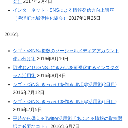
会）
2017年2月4日
インターネット・SNSによる情報発信力向上講座
（勝浦町地域活性化協会）
2017年1月26日
2016年
シゴト×SNS=複数のソーシャルメディアアカウント
使い分け術
2016年8月10日
阿波おどり×SNS=にぎわいを可視化するインスタグ
ラム活用術
2016年8月4日
シゴト×SNS=きっかけを作るLINE@活用術(2日目)
2016年7月12日
シゴト×SNS=きっかけを作るLINE@活用術(1日目)
2016年7月5日
平時から備えるTwitter活用術「あふれる情報の取捨選
択に必要なコト」
2016年6月7日