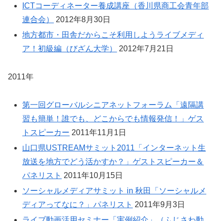
ICTコーディネーター養成講座（香川県商工会青年部
連合会）
2012年8月30日
地方都市・田舎だからこそ利用しようライブメディ
ア！初級編（びざん大学）
2012年7月21日
2011年
第一回グローバルシニアネットフォーラム「遠隔講
習も簡単！誰でも、どこからでも情報発信！」ゲス
トスピーカー
2011年11月1日
山口県USTREAMサミット2011「インターネット生
放送を地方でどう活かすか？」ゲストスピーカー＆
パネリスト
2011年10月15日
ソーシャルメディアサミット in 秋田「ソーシャルメ
ディアってなに？」パネリスト
2011年9月3日
ライブ動画活用セミナー「実例紹介」（ふじさわ動