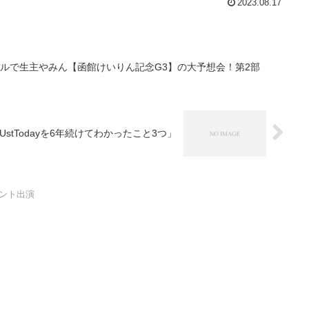
2023.08.17
ドルで生主やみん【函館けいりん記念G3】の大予想会！第2部
「UstTodayを6年続けてわかったこと3つ」
ント出演