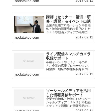
2017.02.11
nodatakeo.com
講師（セミナー・講演・研
修・講習）＆イベント出演
企業の広報プロモーションや自治
体・地域の情報発信を目的とした
ＳＮＳや動画メディアの活用に関
するセミナー・講演・研修・講習
2017.02.11
nodatakeo.com
会の講師を担当。
ライブ配信＆マルチカメラ
収録サポート
各種イベントやセミナー等のＰ
Ｒ、企業の広報プロモーション、
自治体・地域の情報発信を目的と
したライブ配信・中継の業務を担
2017.02.11
nodatakeo.com
当。映像音声の技術的なサポート
のほか、構成企画も対応。
ソーシャルメディアを活用
した情報発信サポート
企業や自治体・地域におけるソー
シャルメディア（ＳＮＳ）や動画
メディアを活用した情報発信のサ
ポート（アドバイスや運用支援）
2017.02.11