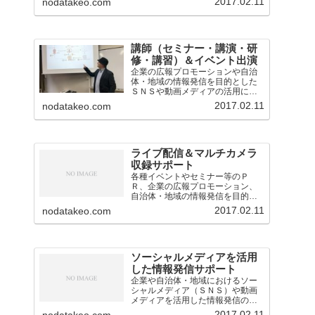
2017.02.11
nodatakeo.com
講師（セミナー・講演・研
修・講習）＆イベント出演
企業の広報プロモーションや自治
体・地域の情報発信を目的とした
ＳＮＳや動画メディアの活用に関
するセミナー・講演・研修・講習
2017.02.11
nodatakeo.com
会の講師を担当。
ライブ配信＆マルチカメラ
収録サポート
各種イベントやセミナー等のＰ
Ｒ、企業の広報プロモーション、
自治体・地域の情報発信を目的と
したライブ配信・中継の業務を担
2017.02.11
nodatakeo.com
当。映像音声の技術的なサポート
のほか、構成企画も対応。
ソーシャルメディアを活用
した情報発信サポート
企業や自治体・地域におけるソー
シャルメディア（ＳＮＳ）や動画
メディアを活用した情報発信のサ
ポート（アドバイスや運用支援）
2017.02.11