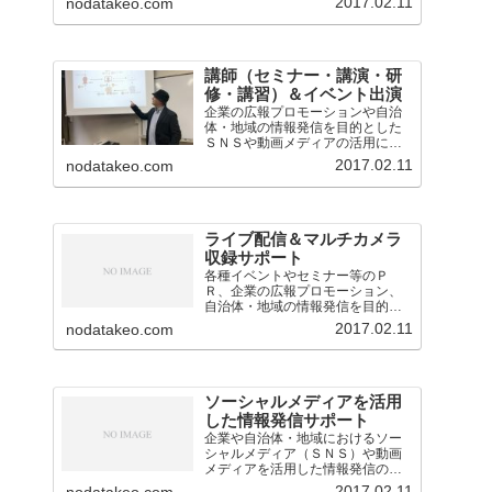
2017.02.11
nodatakeo.com
講師（セミナー・講演・研
修・講習）＆イベント出演
企業の広報プロモーションや自治
体・地域の情報発信を目的とした
ＳＮＳや動画メディアの活用に関
するセミナー・講演・研修・講習
2017.02.11
nodatakeo.com
会の講師を担当。
ライブ配信＆マルチカメラ
収録サポート
各種イベントやセミナー等のＰ
Ｒ、企業の広報プロモーション、
自治体・地域の情報発信を目的と
したライブ配信・中継の業務を担
2017.02.11
nodatakeo.com
当。映像音声の技術的なサポート
のほか、構成企画も対応。
ソーシャルメディアを活用
した情報発信サポート
企業や自治体・地域におけるソー
シャルメディア（ＳＮＳ）や動画
メディアを活用した情報発信のサ
ポート（アドバイスや運用支援）
2017.02.11