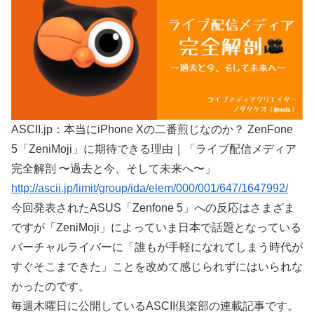
ASCII.jp：本当にiPhone Xの二番煎じなのか？ ZenFone
5「ZeniMoji」に期待できる理由｜「ライブ配信メディア
完全解剖 〜過去と今、そして未来へ〜」
http://ascii.jp/limit/group/ida/elem/000/001/647/1647992/
今回発表されたASUS「Zenfone 5」への反応はさまざま
ですが「ZeniMoji」によっていま日本で話題となっている
バーチャルライバーに「誰もが手軽になれてしまう時代が
すぐそこまできた」ことを改めて感じられずにはいられな
かったのです。
毎週木曜日に公開しているASCII倶楽部の連載記事です。