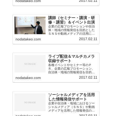
2017.02.11
nodatakeo.com
講師（セミナー・講演・研
修・講習）＆イベント出演
企業の広報プロモーションや自治
体・地域の情報発信を目的とした
ＳＮＳや動画メディアの活用に関
するセミナー・講演・研修・講習
2017.02.11
nodatakeo.com
会の講師を担当。
ライブ配信＆マルチカメラ
収録サポート
各種イベントやセミナー等のＰ
Ｒ、企業の広報プロモーション、
自治体・地域の情報発信を目的と
したライブ配信・中継の業務を担
2017.02.11
nodatakeo.com
当。映像音声の技術的なサポート
のほか、構成企画も対応。
ソーシャルメディアを活用
した情報発信サポート
企業や自治体・地域におけるソー
シャルメディア（ＳＮＳ）や動画
メディアを活用した情報発信のサ
ポート（アドバイスや運用支援）
2017.02.11