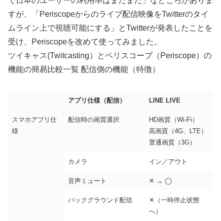
で日本のユーザーの利用率はまだまだ」なところがありま
すが、「Periscopeからのライブ配信映像をTwitterのタイ
ムライン上で視聴可能にする」とTwitterが発表したことを
受け、Periscopeを改めて使ってみました。
ツイキャス(Twitcasting）とペリスコープ（Periscope）の
機能の簡易比較一覧 配信側の機能（特徴）
アプリ仕様（配信）
LINE LIVE
スマホアプリ仕
配信時の画質選択
HD画質（Wi-Fi）
様
高画質（4G、LTE）
普通画質（3G）
カメラ
イン／アウト
音声ミュート
✕ → ◯
バックグラウンド配信
✕（一時停止状態
へ）