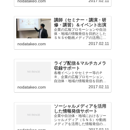
2017.02.11
nodatakeo.com
講師（セミナー・講演・研
修・講習）＆イベント出演
企業の広報プロモーションや自治
体・地域の情報発信を目的とした
ＳＮＳや動画メディアの活用に関
するセミナー・講演・研修・講習
2017.02.11
nodatakeo.com
会の講師を担当。
ライブ配信＆マルチカメラ
収録サポート
各種イベントやセミナー等のＰ
Ｒ、企業の広報プロモーション、
自治体・地域の情報発信を目的と
したライブ配信・中継の業務を担
2017.02.11
nodatakeo.com
当。映像音声の技術的なサポート
のほか、構成企画も対応。
ソーシャルメディアを活用
した情報発信サポート
企業や自治体・地域におけるソー
シャルメディア（ＳＮＳ）や動画
メディアを活用した情報発信のサ
ポート（アドバイスや運用支援）
2017.02.11