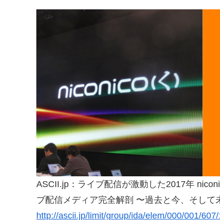
ASCII.jp：ライブ配信が激動した2017年 n
ブ配信メディア完全解剖 〜過去と今、そして
http://ascii.jp/limit/group/ida/elem/000/001/60