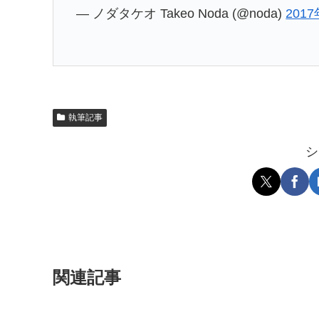
— ノダタケオ Takeo Noda (@noda)
201
執筆記事
シ
関連記事