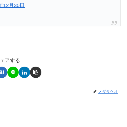
7年12月30日
ェアする
ノダタケオ