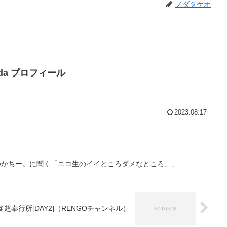
ノダタケオ
Noda プロフィール
2023.08.17
生主ゆかちー。に聞く「ニコ生のイイところダメなところ」」
奉行所[DAY2]（RENGOチャンネル）