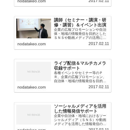
2017.02.11
nodatakeo.com
講師（セミナー・講演・研
修・講習）＆イベント出演
企業の広報プロモーションや自治
体・地域の情報発信を目的とした
ＳＮＳや動画メディアの活用に関
するセミナー・講演・研修・講習
2017.02.11
nodatakeo.com
会の講師を担当。
ライブ配信＆マルチカメラ
収録サポート
各種イベントやセミナー等のＰ
Ｒ、企業の広報プロモーション、
自治体・地域の情報発信を目的と
したライブ配信・中継の業務を担
2017.02.11
nodatakeo.com
当。映像音声の技術的なサポート
のほか、構成企画も対応。
ソーシャルメディアを活用
した情報発信サポート
企業や自治体・地域におけるソー
シャルメディア（ＳＮＳ）や動画
メディアを活用した情報発信のサ
ポート（アドバイスや運用支援）
2017.02.11