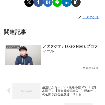
ノダタケオ
関連記事
ノダタケオ / Takeo Noda プロフ
プロフィール
ィール
2023.08.17
生主ゆかちー。VS.競輪小僧 VS.JJ（野
本順三）【高知競輪記念G３】現地から
の公開予想会生放送！２日目
（Gamboo）