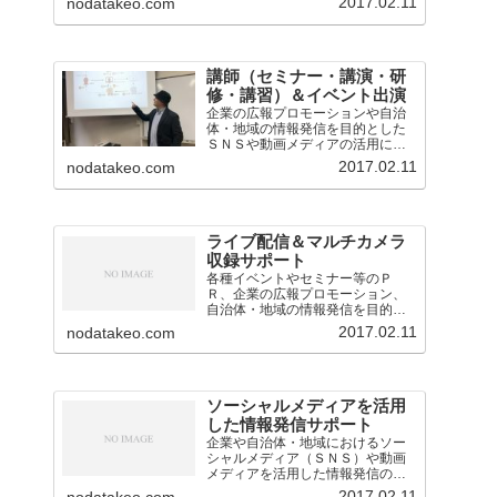
2017.02.11
nodatakeo.com
講師（セミナー・講演・研
修・講習）＆イベント出演
企業の広報プロモーションや自治
体・地域の情報発信を目的とした
ＳＮＳや動画メディアの活用に関
するセミナー・講演・研修・講習
2017.02.11
nodatakeo.com
会の講師を担当。
ライブ配信＆マルチカメラ
収録サポート
各種イベントやセミナー等のＰ
Ｒ、企業の広報プロモーション、
自治体・地域の情報発信を目的と
したライブ配信・中継の業務を担
2017.02.11
nodatakeo.com
当。映像音声の技術的なサポート
のほか、構成企画も対応。
ソーシャルメディアを活用
した情報発信サポート
企業や自治体・地域におけるソー
シャルメディア（ＳＮＳ）や動画
メディアを活用した情報発信のサ
ポート（アドバイスや運用支援）
2017.02.11