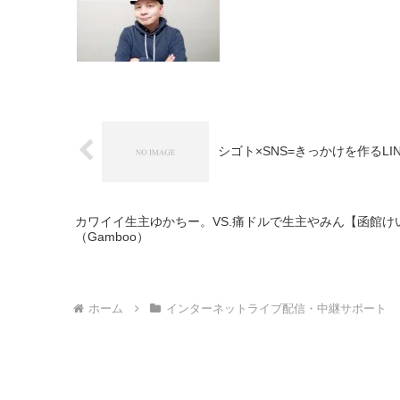
シゴト×SNS=きっかけを作るLIN
カワイイ生主ゆかちー。VS.痛ドルで生主やみん【函館け
（Gamboo）
ホーム
インターネットライブ配信・中継サポート