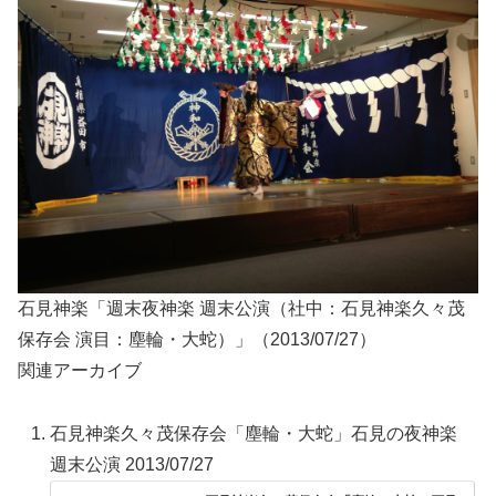
石見神楽「週末夜神楽 週末公演（社中：石見神楽久々茂
保存会 演目：塵輪・大蛇）」（2013/07/27）
関連アーカイブ
石見神楽久々茂保存会「塵輪・大蛇」石見の夜神楽
週末公演 2013/07/27